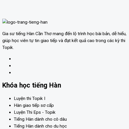
nhất hiện nay, nhằm giúp cho người học được kết quả
học tiếng Hàn được tốt hơn
Tổng hợp 89 ngữ pháp tiếng Hàn cao cấp
Xem thêm »
Ngữ pháp cao cấp
Gia sư tiếng Hàn Cần Thơ mang đến lộ trình học bài bản, dễ hiểu,
giúp học viên tự tin giao tiếp và đạt kết quả cao trong các kỳ thi
Topik.
Khóa học tiếng Hàn
Luyện thi Topik I
Hàn giao tiếp sơ cấp
Luyện Thi Eps - Topik
Tiếng Hàn dành cho cô dâu
Tiếng Hàn dành cho du học