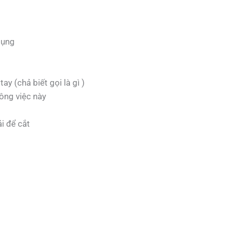
dụng
ay (chả biết gọi là gì )
ng việc này
i để cắt