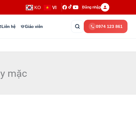
KO
VI
Đăng nhập
0974 123 861
Liên hệ
Giáo viên
ay mặc