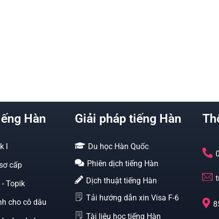
iếng Hàn
Giải pháp tiếng Hàn
Thô
k I
Du học Hàn Quốc
Phiên dịch tiếng Hàn
 sơ cấp
Dịch thuật tiếng Hàn
 - Topik
Tải hướng dẫn xin Visa F-6
nh cho cô dâu
8
Tài liệu học tiếng Hàn