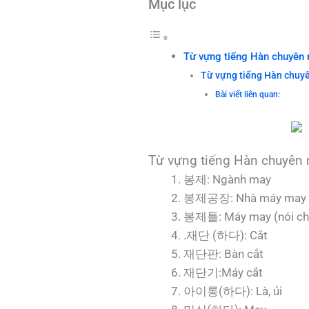
Mục lục
Từ vựng tiếng Hàn chuyên
Từ vựng tiếng Hàn chuy
Bài viết liên quan:
Từ vựng tiếng Hàn chuyên
봉제: Ngành may
봉제공장: Nhà máy may
봉제틀: Máy may (nói chu
.재단 (하다): Cắt
재단판: Bàn cắt
재단기:Máy cắt
아이롱(하다): Là, ủi