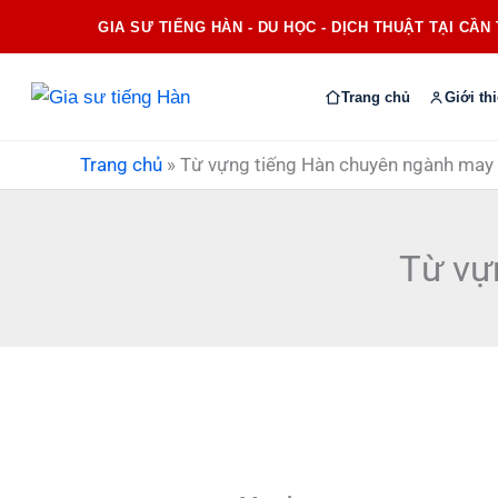
Nhảy
GIA SƯ TIẾNG HÀN - DU HỌC - DỊCH THUẬT TẠI CẦN
tới
nội
Trang chủ
Giới th
dung
Trang chủ
»
Từ vựng tiếng Hàn chuyên ngành may
Từ vự