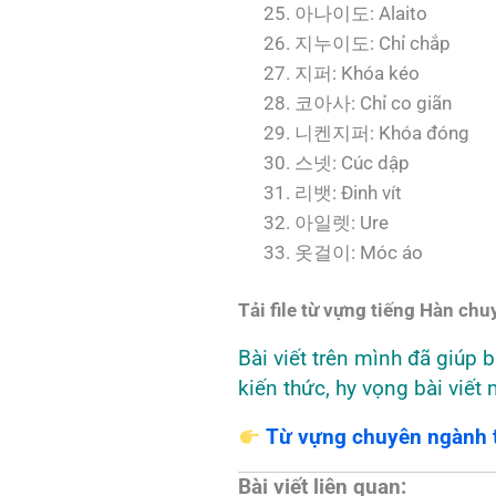
아나이도: Alaito
지누이도: Chỉ chắp
지퍼: Khóa kéo
코아사: Chỉ co giãn
니켄지퍼: Khóa đóng
스넷: Cúc dập
리뱃: Đinh vít
아일렛: Ure
옷걸이: Móc áo
Tải file từ vựng tiếng Hàn ch
Bài viết trên mình đã giúp
kiến thức, hy vọng bài viết
Từ vựng chuyên ngành 
Bài viết liên quan: