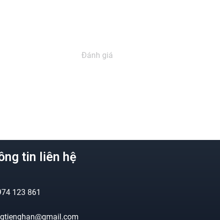
Đánh giá
ng tin liên hệ
974 123 861
ngtienghan@gmail.com