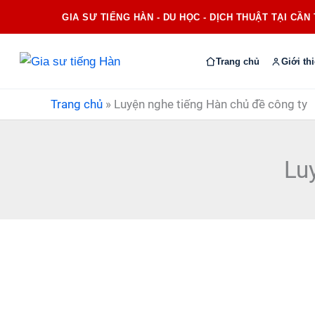
Nhảy
GIA SƯ TIẾNG HÀN - DU HỌC - DỊCH THUẬT TẠI CẦN
tới
nội
Trang chủ
Giới th
dung
Trang chủ
»
Luyện nghe tiếng Hàn chủ đề công ty
Lu