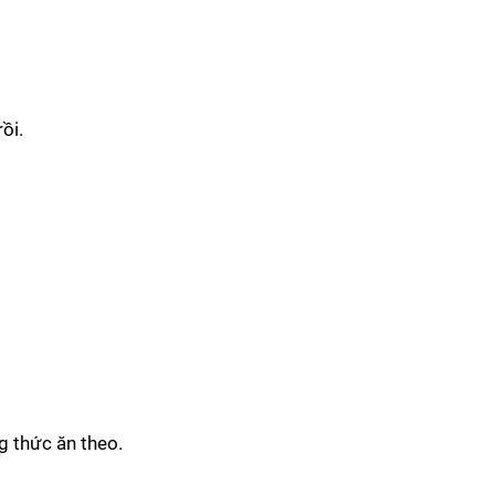
ồi.
g thức ăn theo.