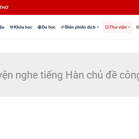
 THƠ
iệu
Khóa học
Du học
Biên phiên dịch
Thư viện
yện nghe tiếng Hàn chủ đề công