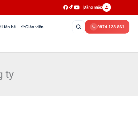
Đăng nhập
0974 123 861
Liên hệ
Giáo viên
 ty