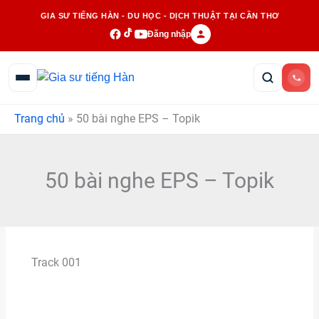
Nhảy
GIA SƯ TIẾNG HÀN - DU HỌC - DỊCH THUẬT TẠI CẦN THƠ
tới
Đăng nhập
nội
dung
Trang chủ
»
50 bài nghe EPS – Topik
50 bài nghe EPS – Topik
Track 001