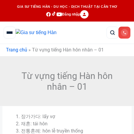
Nhảy
GIA SƯ TIẾNG HÀN - DU HỌC - DỊCH THUẬT TẠI CẦN THƠ
tới
Đăng nhập
nội
dung
Trang chủ
»
Từ vựng tiếng Hàn hôn nhân – 01
Từ vựng tiếng Hàn hôn
nhân – 01
장가가다: lấy vợ
재혼: tái hôn
전통혼례: hôn lễ truyền thống