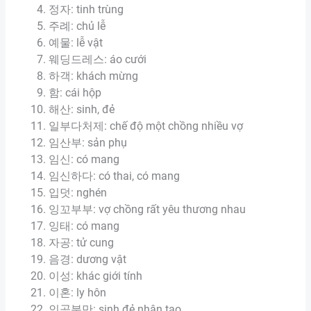
정자: tinh trùng
주례: chủ lễ
예물: lễ vật
웨딩드레스: áo cưới
하객: khách mừng
함: cái hộp
해산: sinh, đẻ
일부다처제: chế độ một chồng nhiều vợ
임산부: sản phụ
임신: có mang
임신하다: có thai, có mang
입덧: nghén
잉꼬부부: vợ chồng rất yêu thương nhau
잉태: có mang
자공: tử cung
음경: dương vật
이성: khác giới tính
이혼: ly hôn
인공분만: sinh đẻ nhân tạo