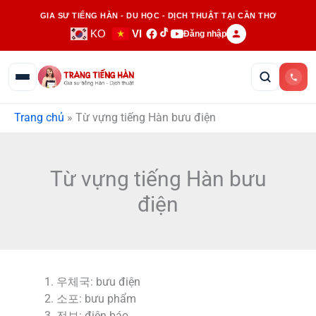
Nhảy
GIA SƯ TIẾNG HÀN - DU HỌC - DỊCH THUẬT TẠI CẦN THƠ
tới
KO
VI
Đăng nhập
nội
dung
Trang chủ
»
Từ vựng tiếng Hàn bưu điện
Từ vựng tiếng Hàn bưu
điện
우체국: bưu điện
소포: bưu phẩm