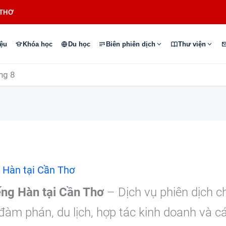
 THƠ
iệu
Khóa học
Du học
Biên phiên dịch
Thư viện
ng 8
g Hàn tại Cần Thơ
ếng Hàn tại Cần Thơ
– Dịch vụ phiên dịch c
 đàm phán, du lịch, hợp tác kinh doanh và c