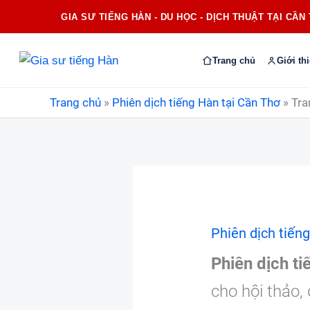
Nhảy
GIA SƯ TIẾNG HÀN - DU HỌC - DỊCH THUẬT TẠI CẦN
tới
nội
Trang chủ
Giới th
dung
Trang chủ
»
Phiên dịch tiếng Hàn tại Cần Thơ
»
Tra
Phiên dịch tiến
Phiên dịch ti
cho hội thảo,