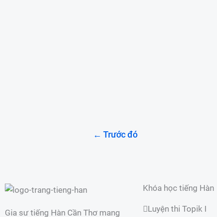
số các bạn đã và đang học tiến
Quốc
Hàn.
Xem thêm »
Du học Hàn Quốc
,
Khóa học
←
Trước đó
Khóa học tiếng Hàn
Luyện thi Topik I
Gia sư tiếng Hàn Cần Thơ mang