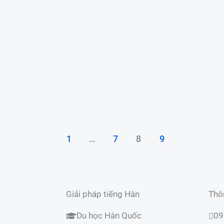
g
kết chuẩn đầu ra EPS Số lượng
học viên khoảng 10 bạn/lớp Học
phí: 9.900.000đ Còn 02 suất đăng
ký Khuyến mãi trị giá: 1.300k
Tặng giáo trình EPS 2025 Tặng
1.000.000đ thi
Xem thêm »
Khóa học
1
…
7
8
9
Giải pháp tiếng Hàn
Thôn
Du học Hàn Quốc
09