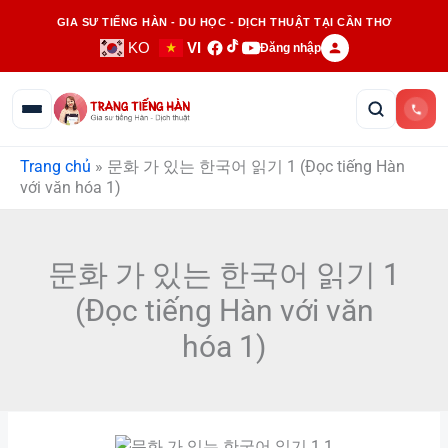
Nhảy
GIA SƯ TIẾNG HÀN - DU HỌC - DỊCH THUẬT TẠI CẦN THƠ
tới
KO
VI
Đăng nhập
nội
dung
Trang chủ
»
문화 가 있는 한국어 읽기 1 (Đọc tiếng Hàn
với văn hóa 1)
문화 가 있는 한국어 읽기 1
(Đọc tiếng Hàn với văn
hóa 1)