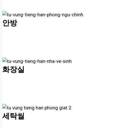
안방
화장실
세탁씰