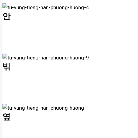
안
빆
옆