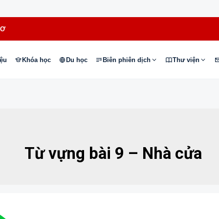
HƠ
iệu
Khóa học
Du học
Biên phiên dịch
Thư viện
Từ vựng bài 9 – Nhà cửa