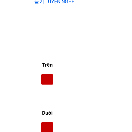
듣기 LUYỆN NGHE
Trên
Dưới