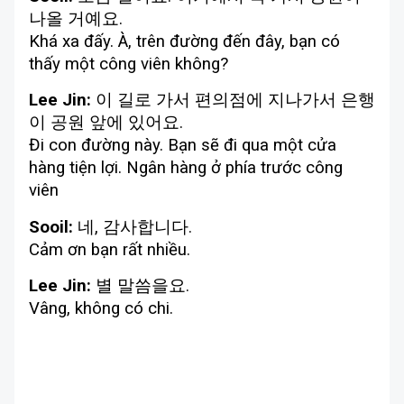
나올 거예요.
Khá xa đấy. À, trên đường đến đây, bạn có
thấy một công viên không?
Lee Jin:
이 길로 가서 편의점에 지나가서 은행
이 공원 앞에 있어요.
Đi con đường này. Bạn sẽ đi qua một cửa
hàng tiện lợi. Ngân hàng ở phía trước công
viên
Sooil:
네, 감사합니다.
Cảm ơn bạn rất nhiều.
Lee Jin:
별 말씀을요.
Vâng, không có chi.