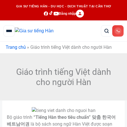
Nhảy
GIA SƯ TIẾNG HÀN - DU HỌC - DỊCH THUẬT TẠI CẦN THƠ
tới
Đăng nhập
nội
dung
Trang chủ
»
Giáo trình tiếng Việt dành cho người Hàn
Giáo trình tiếng Việt dành
cho người Hàn
Bộ giáo trình
“Tiếng Hàn theo tiêu chuẩn” 맞춤 한국어
베트남어권
là bộ sách song ngữ Hàn Việt được soạn