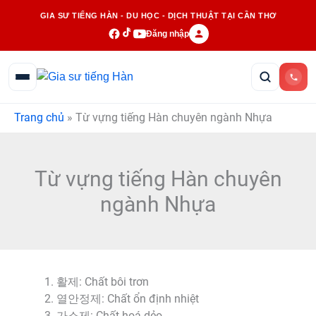
Nhảy
GIA SƯ TIẾNG HÀN - DU HỌC - DỊCH THUẬT TẠI CẦN THƠ
tới
Đăng nhập
nội
dung
Trang chủ
»
Từ vựng tiếng Hàn chuyên ngành Nhựa
Từ vựng tiếng Hàn chuyên
ngành Nhựa
활제: Chất bôi trơn
열안정제: Chất ổn định nhiệt