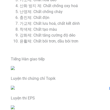
가소제: Chất hoá dẻo
산화 방지 제: Chất chống oxy hoá
난영제: Chất chống cháy
충진제: Chất độn
가교제: Chất lưu hoá, chất kết dính
착색제: Chất tạo màu
강화제: Chất tăng cường độ dẻo
윤활제: Chất bôi trơn, dầu bôi trơn
Tiếng Hàn giao tiếp
Luyện thi chứng chỉ Topik
Luyện thi EPS