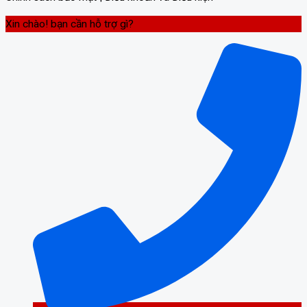
Xin chào! bạn cần hỗ trợ gì?