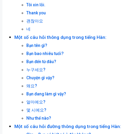
Tôi xin lỗi.
Thank you
괜찮아요
네
Một số câu hỏi thông dụng trong tiếng Hàn:
Bạn tên gì?
Bạn bao nhiêu tuổi?
Bạn đến từ đâu?
누구세요?
Chuyện gì vậy?
왜요?
Bạn đang làm gì vậy?
얼마예요?
몇 시예요?
Như thế nào?
Một số câu hỏi đường thông dụng trong tiếng Hàn: