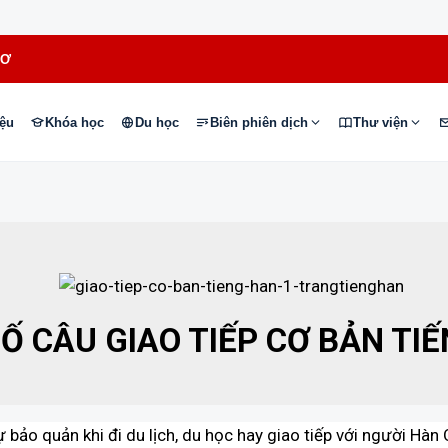
HƠ
iệu
Khóa học
Du học
Biên phiên dịch
Thư viện
Ố CÂU GIAO TIẾP CƠ BẢN TI
tự bảo quản khi đi du lịch, du học hay giao tiếp với người Hà