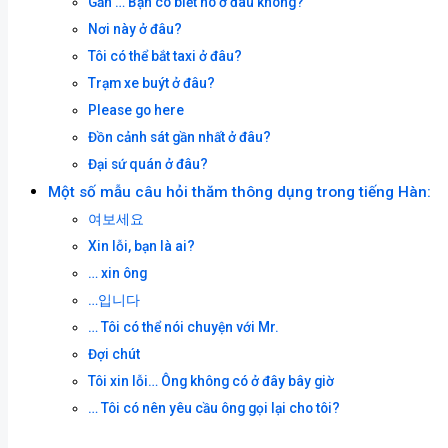
Gần … Bạn có biết nó ở đâu không?
Nơi này ở đâu?
Tôi có thể bắt taxi ở đâu?
Trạm xe buýt ở đâu?
Please go here
Đồn cảnh sát gần nhất ở đâu?
Đại sứ quán ở đâu?
Một số mẫu câu hỏi thăm thông dụng trong tiếng Hàn:
여보세요
Xin lỗi, bạn là ai?
… xin ông
…입니다
… Tôi có thể nói chuyện với Mr.
Đợi chút
Tôi xin lỗi… Ông không có ở đây bây giờ
… Tôi có nên yêu cầu ông gọi lại cho tôi?