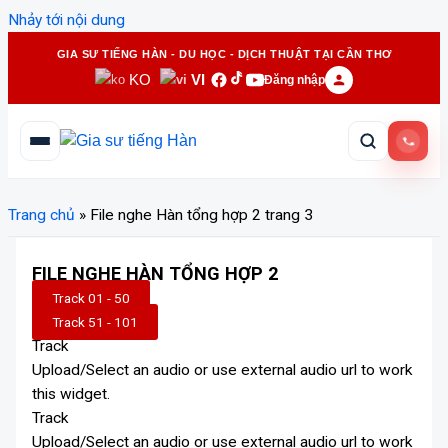
Nhảy tới nội dung
GIA SƯ TIẾNG HÀN - DU HỌC - DỊCH THUẬT TẠI CẦN THƠ
KO
VI
Đăng nhập
Trang chủ
»
File nghe Hàn tổng hợp 2 trang 3
FILE NGHE HÀN TỔNG HỢP 2
Track 01 - 50
Track 51 - 101
Track
Upload/Select an audio or use external audio url to work
this widget.
Track
Upload/Select an audio or use external audio url to work