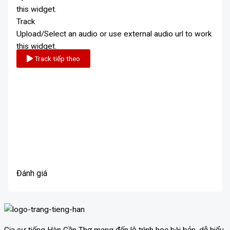
this widget.
Track
Upload/Select an audio or use external audio url to work
this widget.
Track tiếp theo
Đánh giá
Gia sư tiếng Hàn Cần Thơ mang đến lộ trình học bài bản, dễ hiểu,