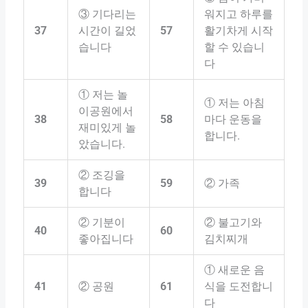
③ 기다리는
워지고 하루를
37
시간이 길었
57
활기차게 시작
습니다
할 수 있습니
다
① 저는 놀
① 저는 아침
이공원에서
38
58
마다 운동을
재미있게 놀
합니다.
았습니다.
② 조깅을
39
59
② 가족
합니다
② 기분이
② 불고기와
40
60
좋아집니다
김치찌개
① 새로운 음
41
② 공원
61
식을 도전합니
다