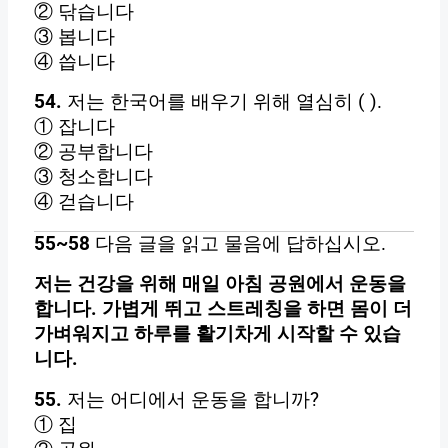
들
② 닦습니다
어
③ 봅니다
갈
④ 씁니다
가
54.
저는 한국어를 배우기 위해 열심히 ( ).
장
① 잡니다
알
② 공부합니다
맞
③ 청소합니다
은
④ 걷습니다
것
을
55~58
다음 글을 읽고 물음에 답하십시오.
고
르
저는 건강을 위해 매일 아침 공원에서 운동을
십
합니다. 가볍게 뛰고 스트레칭을 하면 몸이 더
시
가벼워지고 하루를 활기차게 시작할 수 있습
오
니다.
.
55.
저는 어디에서 운동을 합니까?
① 집