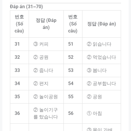
Đáp án (31~70)
번호
번호
정답 (Đáp
(Số
(Số
정답 (Đáp án)
án)
câu)
câu)
31
③ 커피
51
② 읽습니다
32
② 공원
52
② 먹었습니다
33
② 줍니다
53
③ 봅니다
34
② 편지
54
② 공부합니다
35
② 놀이공원
55
② 공원
② 놀이기구
36
56
① 아침
를 탔습니다
③ 몸이 가벼