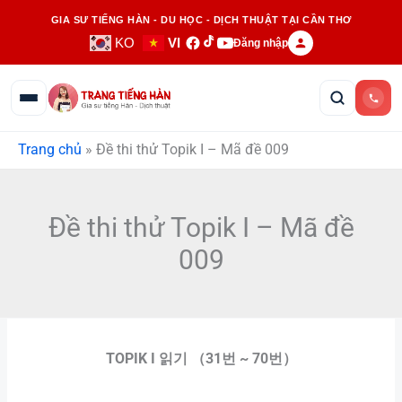
Nhảy
GIA SƯ TIẾNG HÀN - DU HỌC - DỊCH THUẬT TẠI CẦN THƠ
tới
KO
VI
Đăng nhập
nội
dung
Trang chủ
»
Đề thi thử Topik I – Mã đề 009
Đề thi thử Topik I – Mã đề
009
TOPIK I 읽기 （31번 ~ 70번）