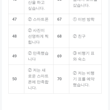
산을 하고
샀습니다.
싶습니다.
47
② 스마트폰
67
① 이번 방학
② 사진이
48
선명하게 찍
68
② 친구
힙니다
② 만족했습
③ 비행기 표
49
69
니다
와 숙소
② 저는 새
② 저는 비행
로운 스마트
50
70
기 표를 예약
폰에 만족합
했습니다.
니다.