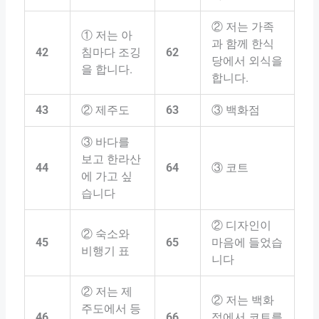
② 저는 가족
① 저는 아
과 함께 한식
42
침마다 조깅
62
당에서 외식을
을 합니다.
합니다.
43
② 제주도
63
③ 백화점
③ 바다를
보고 한라산
44
64
③ 코트
에 가고 싶
습니다
② 디자인이
② 숙소와
45
65
마음에 들었습
비행기 표
니다
② 저는 제
② 저는 백화
주도에서 등
46
66
점에서 코트를