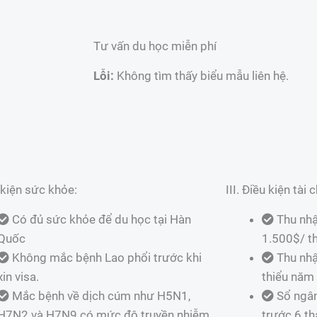
Tư vấn du học miễn phí
Lỗi:
Không tìm thấy biểu mẫu liên hệ.
u kiện sức khỏe:
III. Điều kiện tài 
Có đủ sức khỏe để du học tại Hàn
Thu nhậ
Quốc
1.500$/ t
Không mắc bệnh Lao phổi trước khi
Thu nhậ
xin visa.
thiểu năm
Mắc bệnh về dịch cúm như H5N1,
Sổ ngân
H7N2 và H7N9 có mức độ truyền nhiễm
trước 6 th